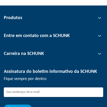
Produtos
Tecnologia de garras
Entre em contato com a SCHUNK
Tecnologia de automação
Tecnologia de fixação de ferramentas
Pessoa de contato
Carreira na SCHUNK
Tecnologia de fixação de peças
Unidades
Tecnologia de depanelização
Imprensa
Ofertas de emprego
Assinatura do boletim informativo da SCHUNK
Eventos
SCHUNK como empregador
Fique sempre por dentro
Trabalhando na SCHUNK
Como fazer parte da SCHUNK
Desenvolvimento e carreira