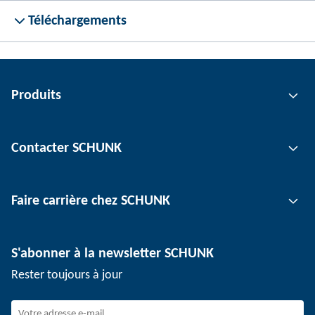
Téléchargements
Produits
Technologie de préhension
Contacter SCHUNK
Technologie d'automatisation
Technologie de serrage d'outil
Interlocuteur
Faire carrière chez SCHUNK
Technologie de serrage de pièce
Sites
Technologie de dépanélisation
Presse
Offres d'emploi
S'abonner à la newsletter SCHUNK
Événements
SCHUNK en tant qu'employeur
Rester toujours à jour
Travailler chez SCHUNK
Rejoindre SCHUNK