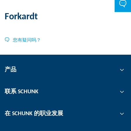
Forkardt
您有疑问吗？
产品
自动化
联系 SCHUNK
抓取技术
刀柄
联系人
在 SCHUNK 的职业发展
工件夹持
工作地点
分板机
新闻
工作机会