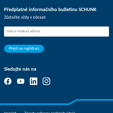
Oddělovací technika
Tisk
Pracovní nabídky
Předplatné informačního bulletinu SCHUNK
Události
SCHUNK jako zaměstnavatel
Zůstaňte vždy v obraze
Práce ve firmě SCHUNK
Nástup do firmy SCHUNK
Rozvoj a kariéra
Vaše výhody
Přejít na registraci
Sledujte nás na