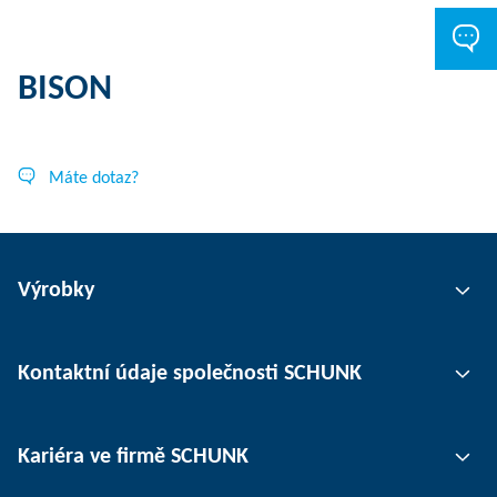
BISON
Máte dotaz?
Výrobky
Uchopovací technika
Kontaktní údaje společnosti SCHUNK
Automatizace
Technika upínání nástrojů
Kontaktní osoby
Kariéra ve firmě SCHUNK
Upínání obrobků
Pobočky