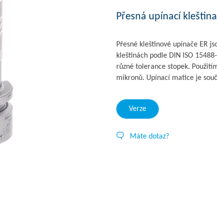
Přesná upínací kleštin
Přesné kleštinové upínače ER js
kleštinách podle DIN ISO 15488
různé tolerance stopek. Použitím
mikronů. Upínací matice je souč
Verze
Máte dotaz?