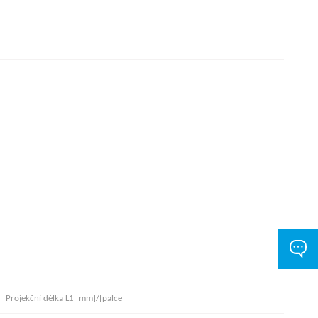
Projekční délka L1 [mm]/[palce]