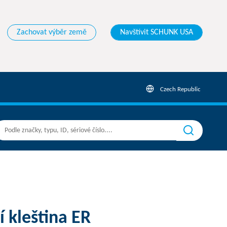
Zachovat výběr země
Navštívit SCHUNK USA
Czech Republic
í kleština ER