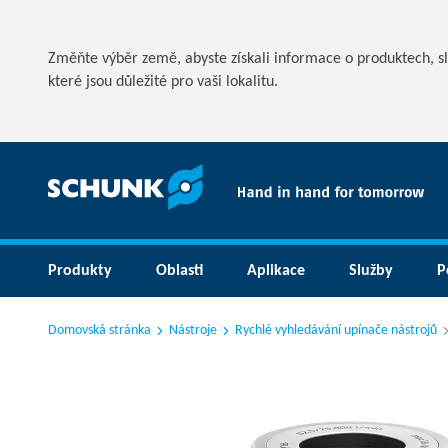
Změňte výběr země, abyste získali informace o produktech, s
které jsou důležité pro vaši lokalitu.
Produkty
Oblasti
Aplikace
Služby
P
Domovská stránka
Nástroje
Rychlé vyhledávání upínače nástrojů