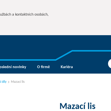
lužbách a kontaktních osobách,
oslední novinky
O firmě
Kariéra
 díly
Mazací lis
Mazací lis