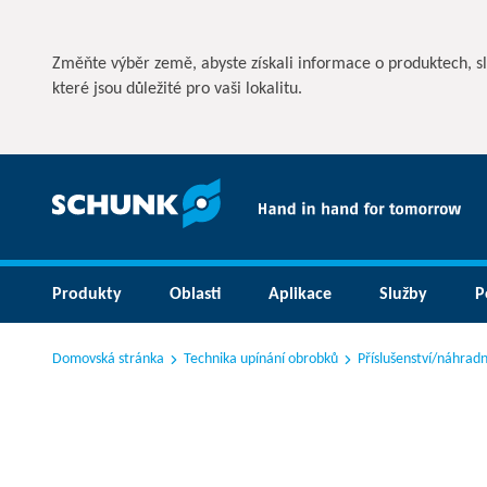
Změňte výběr země, abyste získali informace o produktech, s
které jsou důležité pro vaši lokalitu.
Produkty
Oblasti
Aplikace
Služby
P
Domovská stránka
Technika upínání obrobků
Příslušenství/náhradní