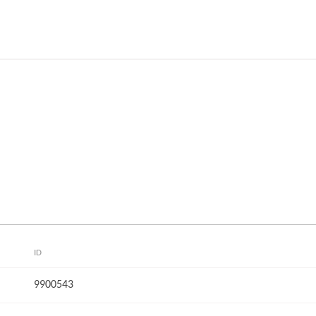
ID
9900543