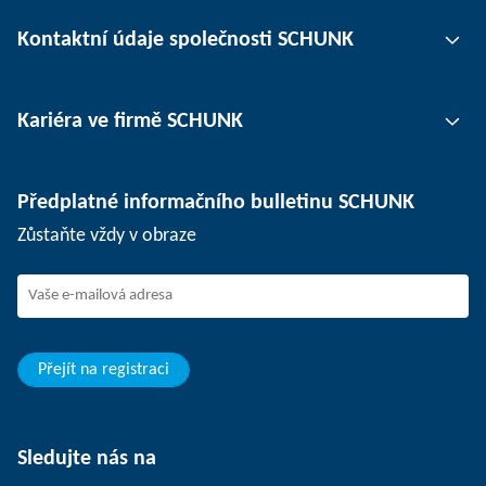
Uchopovací technika
Kontaktní údaje společnosti SCHUNK
Automatizace
Technika upínání nástrojů
Kontaktní osoby
Kariéra ve firmě SCHUNK
Upínání obrobků
Pobočky
Oddělovací technika
Tisk
Pracovní nabídky
Předplatné informačního bulletinu SCHUNK
Události
SCHUNK jako zaměstnavatel
Zůstaňte vždy v obraze
Práce ve firmě SCHUNK
Nástup do firmy SCHUNK
Rozvoj a kariéra
Vaše výhody
Přejít na registraci
Sledujte nás na