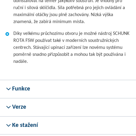
doinstalovat na téměř jakýkoliv soustruh. Je vhodný pro
ruční i silová sklíčidla. Síla potřebná pro jejich ovládání a
maximální otáčky jsou plně zachovány. Nízká výška
znamená, že zabírá minimum místa.
Díky velkému průchozímu otvoru je možné nástroj SCHUNK
ROTA FSW používat také v moderních soustružnických
centrech. Stávající upínací zařízení lze novému systému
poměrně snadno přizpůsobit a mohou tak být používána i
nadále.
Funkce
Verze
Ke stažení