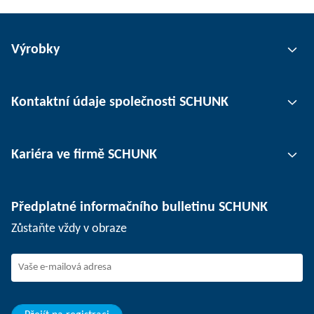
Výrobky
Uchopovací technika
Kontaktní údaje společnosti SCHUNK
Automatizace
Technika upínání nástrojů
Kontaktní osoby
Kariéra ve firmě SCHUNK
Upínání obrobků
Pobočky
Oddělovací technika
Tisk
Pracovní nabídky
Předplatné informačního bulletinu SCHUNK
Události
SCHUNK jako zaměstnavatel
Zůstaňte vždy v obraze
Práce ve firmě SCHUNK
Nástup do firmy SCHUNK
Rozvoj a kariéra