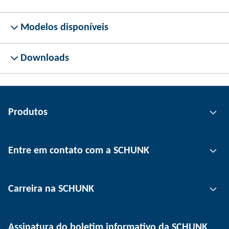
Modelos disponíveis
Downloads
Produtos
Tecnologia de garras
Entre em contato com a SCHUNK
Tecnologia de automação
Tecnologia de fixação de ferramentas
Pessoa de contato
Carreira na SCHUNK
Tecnologia de fixação de peças
Unidades
Tecnologia de depanelização
Imprensa
Ofertas de emprego
Assinatura do boletim informativo da SCHUNK