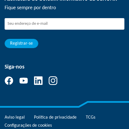
Eventos
SCHUNK como empregador
Fique sempre por dentro
Trabalhando na SCHUNK
Como fazer parte da SCHUNK
Desenvolvimento e carreira
Suas vantagens
Registrar-se
Siga-nos
Aviso legal
Política de privacidade
TCGs
Configurações de cookies