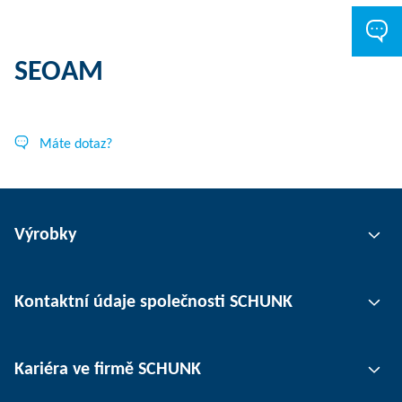
SEOAM
Máte dotaz?
Výrobky
Uchopovací technika
Kontaktní údaje společnosti SCHUNK
Automatizace
Technika upínání nástrojů
Kontaktní osoby
Kariéra ve firmě SCHUNK
Upínání obrobků
Pobočky