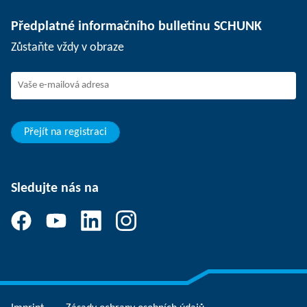
Oddělovací technika
Tisk
Pracovní nabídky
Předplatné informačního bulletinu SCHUNK
Události
SCHUNK jako zaměstnavatel
Zůstaňte vždy v obraze
Práce ve firmě SCHUNK
Nástup do firmy SCHUNK
Rozvoj a kariéra
Vaše výhody
Přejít na registraci
Sledujte nás na