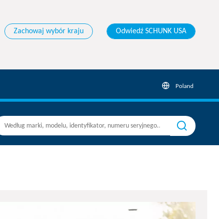
Zachowaj wybór kraju
Odwiedź SCHUNK USA
Poland