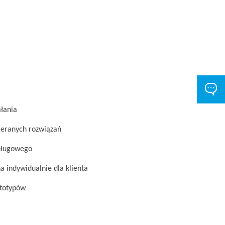
ałania
ieranych rozwiązań
bsługowego
 indywidualnie dla klienta
ototypów