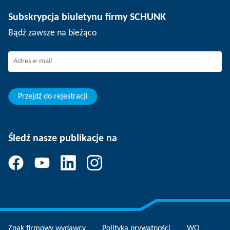
Technologia depanelingu
Prasa
Oferty pracy
Subskrypcja biuletynu firmy SCHUNK
Wydarzenia
Praca w firmie SCHUNK
Bądź zawsze na bieżąco
SCHUNK – System informowania o nieprawidłowościach
Doświadczeni profesjonaliści
Młodzi profesjonaliści
Studenci
Praktykant
Przejdź do rejestracji
Śledź nasze publikacje na
Znak firmowy wydawcy
Polityka prywatności
WO