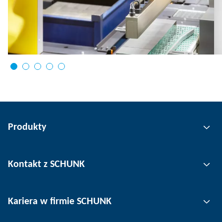
Produkty
Technologia chwytania
Kontakt z SCHUNK
Technologia automatyzacji
Technologia mocowania narzędzi
Osoba kontaktowa
Kariera w firmie SCHUNK
Technologia mocowania przedmiotu obrabianego
Lokalizacje