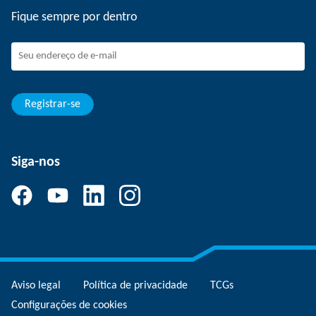
SCHUNK como empregador
Fique sempre por dentro
Trabalhando na SCHUNK
Como fazer parte da SCHUNK
Desenvolvimento e carreira
Suas vantagens
Registrar-se
Siga-nos
Aviso legal
Política de privacidade
TCGs
Configurações de cookies