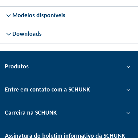
Modelos disponíveis
Downloads
Produtos
Tecnologia de garras
Entre em contato com a SCHUNK
Tecnologia de automação
Tecnologia de fixação de ferramentas
Pessoa de contato
Carreira na SCHUNK
Tecnologia de fixação de peças
Unidades
Tecnologia de depanelização
Imprensa
Ofertas de emprego
Assinatura do boletim informativo da SCHUNK
Eventos